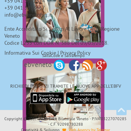
+39 041 5802374
+39 041 5893667
info@ebvenetofvg.it
Ente Accreditato Si Servizi Al Lavore Della Regione
Veneto
Codice L255 Con DDR N. 388 Del 09/05/2018.
Informativa Sui Cookie
|
Privacy Policy
SaltaCode e SalvaTempo
ebveneto
RICHIEDI I SERVIZI TRAMITE LE NUOVE APP DELL'EBFV
Copyright © 2007-2016 Ente Bilaterale Veneto - P.IVA 03227070285
- C.F. 92098780288
Creatività & Sviluppo
Web Agency by Telemar