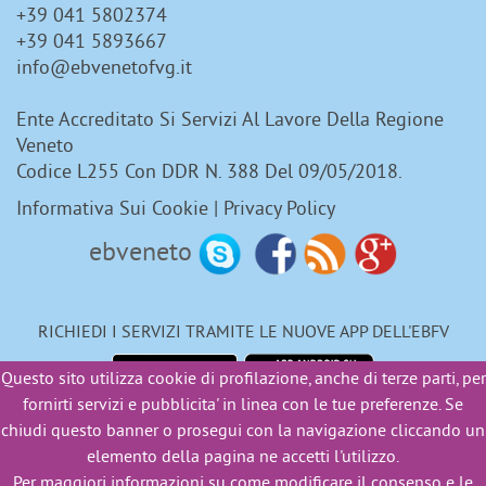
+39 041 5802374
+39 041 5893667
info@ebvenetofvg.it
Ente Accreditato Si Servizi Al Lavore Della Regione
Veneto
Codice L255 Con DDR N. 388 Del 09/05/2018.
Informativa Sui Cookie
|
Privacy Policy
ebveneto
RICHIEDI I SERVIZI TRAMITE LE NUOVE APP DELL'EBFV
Questo sito utilizza cookie di profilazione, anche di terze parti, per
fornirti servizi e pubblicita' in linea con le tue preferenze. Se
chiudi questo banner o prosegui con la navigazione cliccando un
Copyright © 2007-2016 Ente Bilaterale Veneto - P.IVA 03227070285
elemento della pagina ne accetti l'utilizzo.
- C.F. 92098780288
Per maggiori informazioni su come modificare il consenso e le